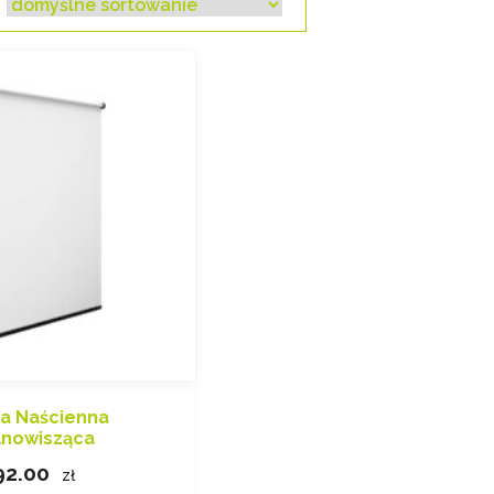
ta Naścienna
nowisząca
92.00
zł