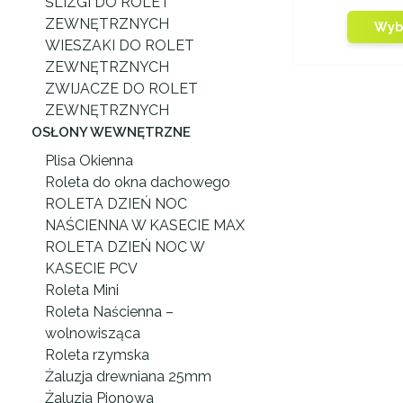
ŚLIZGI DO ROLET
ZEWNĘTRZNYCH
Wybi
WIESZAKI DO ROLET
ZEWNĘTRZNYCH
ZWIJACZE DO ROLET
ZEWNĘTRZNYCH
OSŁONY WEWNĘTRZNE
Plisa Okienna
Roleta do okna dachowego
ROLETA DZIEŃ NOC
NAŚCIENNA W KASECIE MAX
ROLETA DZIEŃ NOC W
KASECIE PCV
Roleta Mini
Roleta Naścienna –
wolnowisząca
Roleta rzymska
Żaluzja drewniana 25mm
Żaluzja Pionowa