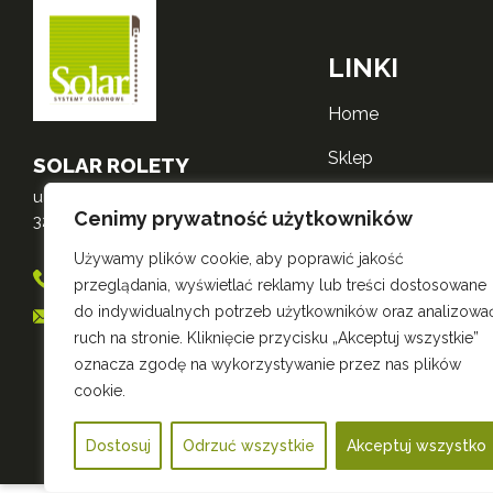
LINKI
home
sklep
SOLAR ROLETY
ul. Mikołajska 3
o nas
Cenimy prywatność użytkowników
32-600 Oświęcim
realizacje
Używamy plików cookie, aby poprawić jakość
698 556 530
przeglądania, wyświetlać reklamy lub treści dostosowane
kontakt
do indywidualnych potrzeb użytkowników oraz analizowa
sklep@roletysolar.pl
polityka zwrotów
ruch na stronie. Kliknięcie przycisku „Akceptuj wszystkie”
oznacza zgodę na wykorzystywanie przez nas plików
polityka prywatnośc
cookie.
Dostosuj
Odrzuć wszystkie
Akceptuj wszystko