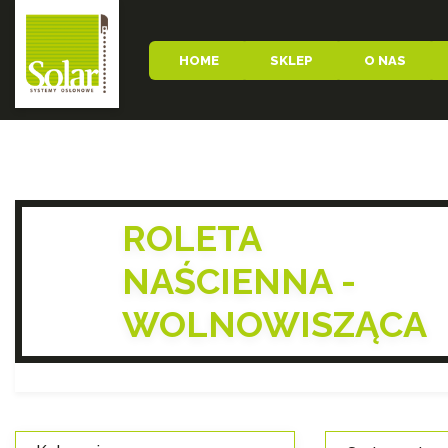
HOME
SKLEP
O NAS
ROLETA
NAŚCIENNA -
WOLNOWISZĄCA