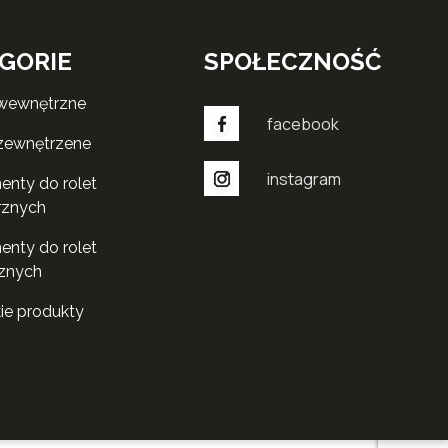
GORIE
SPOŁECZNOŚĆ
 wewnętrzne
facebook
 zewnętrzene
instagram
rznych
znych
kie produkty