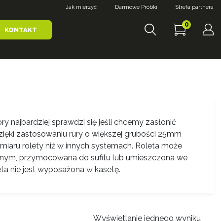
Jak mierzyć
Darmowe Próbki
Strefa partnera
0
KONTAKT
y najbardziej sprawdzi się jeśli chcemy zasłonić
 Dzięki zastosowaniu rury o większej grubości 25mm
miaru rolety niż w innych systemach. Roleta może
ym, przymocowana do sufitu lub umieszczona we
ta nie jest wyposażona w kasetę.
Wyświetlanie jednego wyniku