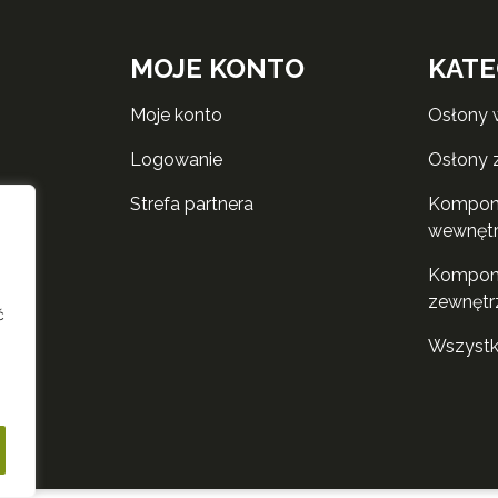
MOJE KONTO
KATE
moje konto
osłony
logowanie
osłony
strefa partnera
komponenty do rolet
wewnęt
komponenty do rolet
zewnętr
ć
wszyst
i