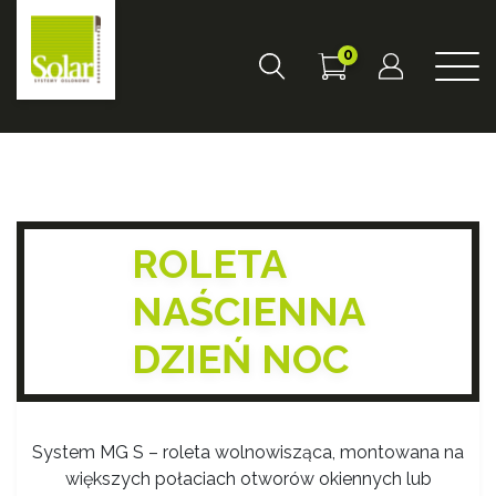
0
ROLETA
NAŚCIENNA
DZIEŃ NOC
System MG S – roleta wolnowisząca, montowana na
większych połaciach otworów okiennych lub