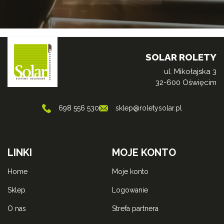
SOLAR ROLETY
ul. Mikołajska 3
32-600 Oświęcim
698 556 530
sklep@roletysolar.pl
LINKI
MOJE KONTO
home
moje konto
sklep
logowanie
o nas
strefa partnera