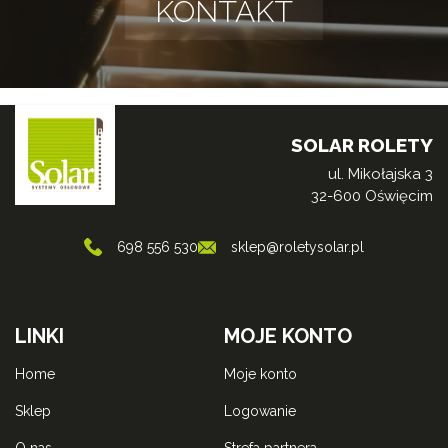
KONTAKT
SOLAR ROLETY
ul. Mikołajska 3
32-600 Oświęcim
698 556 530
sklep@roletysolar.pl
LINKI
MOJE KONTO
home
moje konto
sklep
logowanie
o nas
strefa partnera