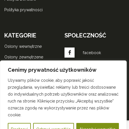
polityka prywatności
KATEGORIE
SPOŁECZNOŚĆ
osłony wewnętrzne
facebook
osłony zewnętrzene
komponenty do rolet
instagram
Cenimy prywatność użytkowników
wewnętrznych
Używamy plików cookie, aby poprawić jakość
komponenty do rolet
przeglądania, wyświetlać reklamy lub treści dostosowane
zewnętrznych
do indywidualnych potrzeb użytkowników oraz analizować
wszystkie produkty
ruch na stronie. Kliknięcie przycisku „Akceptuj wszystkie”
oznacza zgodę na wykorzystywanie przez nas plików
cookie.
2022
Solar Rolety.
Wszystkie prawa zastrzeżone