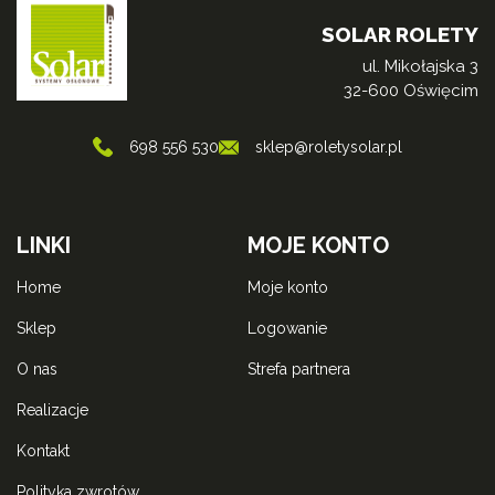
SOLAR ROLETY
ul. Mikołajska 3
32-600 Oświęcim
698 556 530
sklep@roletysolar.pl
LINKI
MOJE KONTO
home
moje konto
sklep
logowanie
o nas
strefa partnera
realizacje
kontakt
polityka zwrotów