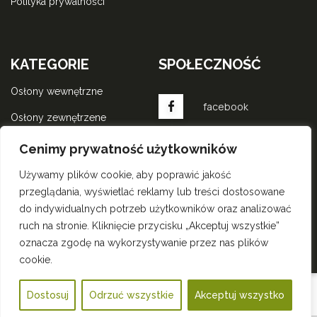
polityka prywatności
KATEGORIE
SPOŁECZNOŚĆ
osłony wewnętrzne
facebook
osłony zewnętrzene
komponenty do rolet
instagram
Cenimy prywatność użytkowników
wewnętrznych
Używamy plików cookie, aby poprawić jakość
komponenty do rolet
przeglądania, wyświetlać reklamy lub treści dostosowane
zewnętrznych
do indywidualnych potrzeb użytkowników oraz analizować
wszystkie produkty
ruch na stronie. Kliknięcie przycisku „Akceptuj wszystkie”
oznacza zgodę na wykorzystywanie przez nas plików
cookie.
2022
Solar Rolety.
Wszystkie prawa zastrzeżone
Dostosuj
Odrzuć wszystkie
Akceptuj wszystko
Wykonanie:
Angon - Agencja Interaktywna