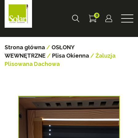
0
Strona główna
/
OSŁONY
WEWNĘTRZNE
/
Plisa Okienna
/ Żaluzja
Plisowana Dachowa