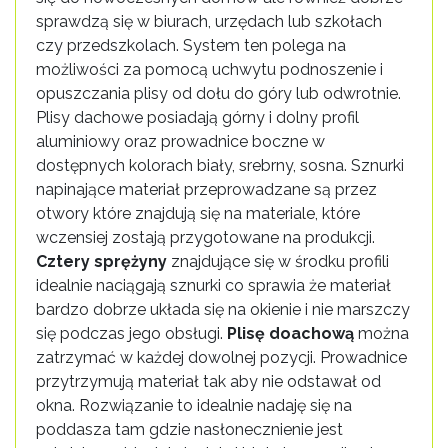
sprawdzą się w biurach, urzędach lub szkołach
czy przedszkolach. System ten polega na
możliwości za pomocą uchwytu podnoszenie i
opuszczania plisy od dołu do góry lub odwrotnie.
Plisy dachowe posiadają górny i dolny profil
aluminiowy oraz prowadnice boczne w
dostępnych kolorach biały, srebrny, sosna. Sznurki
napinające materiał przeprowadzane są przez
otwory które znajdują się na materiale, które
wczensiej zostają przygotowane na produkcji.
Cztery sprężyny
znajdujące się w środku profili
idealnie naciągają sznurki co sprawia że materiał
bardzo dobrze układa się na okienie i nie marszczy
się podczas jego obsługi.
Plisę doachową
można
zatrzymać w każdej dowolnej pozycji. Prowadnice
przytrzymują materiał tak aby nie odstawał od
okna. Rozwiązanie to idealnie nadaję się na
poddasza tam gdzie nasłonecznienie jest