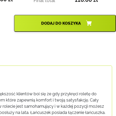
Final total
DODAJ DO KOSZYKA
kszość klientów boi się że gdy przykręci roletę do
ym które zapewnią komfort i twoją satysfakcję. Cały
w rolecie jest samohamujący i w każdej pozycji możesz
 posłuży na lata. Łańcuszek posiada łączenie łańcuszka.