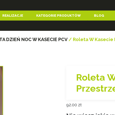
REALIZACJE
KATEGORIE PRODUKTÓW
BLOG
TA DZIEŃ NOC W KASECIE PCV
/ Roleta W Kasecie 
Roleta 
Przestrz
92.00
zł