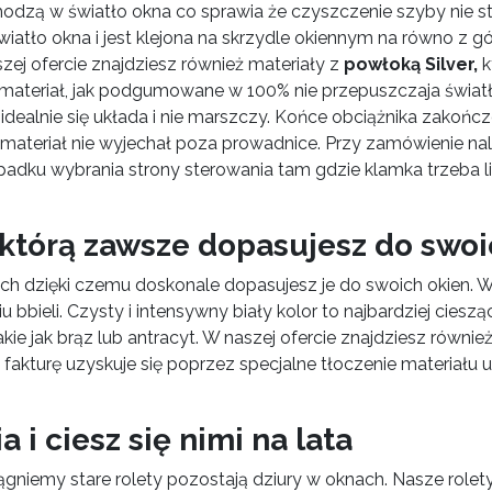
wchodzą w światło okna co sprawia że czyszczenie szyby nie 
światło okna i jest klejona na skrzydle okiennym na równo z gó
j ofercie znajdziesz również materiały z
powłoką Silver,
k
 materiał, jak podgumowane w 100% nie przepuszczaja świat
 idealnie się układa i nie marszczy. Końce obciążnika zakoń
materiał nie wyjechał poza prowadnice. Przy zamówienie nale
zypadku wybrania strony sterowania tam gdzie klamka trzeba 
 którą zawsze dopasujesz do swo
znych dzięki czemu doskonale dopasujesz je do swoich oki
 bbieli. Czysty i intensywny biały kolor to najbardziej ciesz
e jak brąz lub antracyt. W naszej ofercie znajdziesz równi
akturę uzyskuje się poprzez specjalne tłoczenie materiału u
a i ciesz się nimi na lata
gniemy stare rolety pozostają dziury w oknach. Nasze rolet