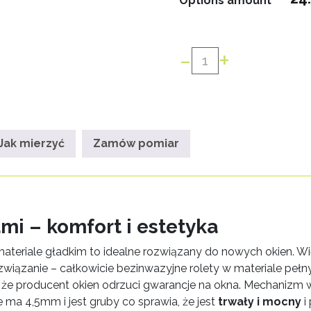
Options amount
-
+
ilość
Roleta
W
Kasecie
PCV
Jak mierzyć
Zamów pomiar
Przestrzenna
Klejona
mi – komfort i estetyka
teriale gładkim to idealne rozwiązany do nowych okien. Wię
wiązanie – całkowicie bezinwazyjne rolety w materiale pełn
ć że producent okien odrzuci gwarancje na okna. Mechanizm 
a 4,5mm i jest gruby co sprawia, że jest
trwały i mocny
i