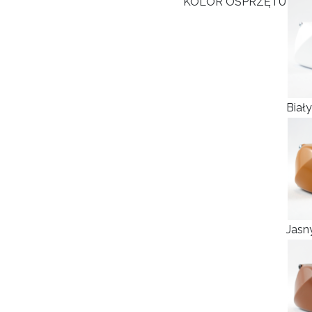
*
KOLOR OSPRZĘTU
Biały
Jasn