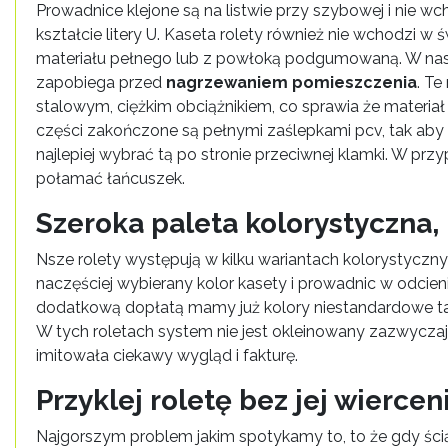
Prowadnice klejone są na listwie przy szybowej i nie 
kształcie litery U. Kaseta rolety również nie wchodzi w 
materiału pełnego lub z powłoką podgumowaną. W nasze
zapobiega przed
nagrzewaniem pomieszczenia
. Te
stalowym, ciężkim obciążnikiem, co sprawia że materiał
części zakończone są pełnymi zaślepkami pcv, tak aby 
najlepiej wybrać tą po stronie przeciwnej klamki. W pr
połamać łańcuszek.
Szeroka paleta kolorystyczna,
Nsze rolety występują w kilku wariantach kolorystyc
naczęściej wybierany kolor kasety i prowadnic w odcieniu
dodatkową dopłatą mamy już kolory niestandardowe taki
W tych roletach system nie jest okleinowany zazwyczaj f
imitowała ciekawy wygląd i fakturę.
Przyklej roletę bez jej wierceni
Najgorszym problem jakim spotykamy to, to że gdy ścią