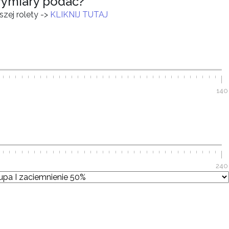
wymiary podać?
zej rolety ->
KLIKNIJ TUTAJ
140
240