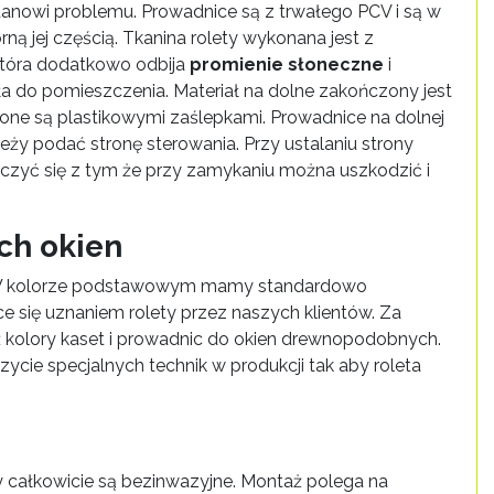
stanowi problemu. Prowadnice są z trwałego PCV i są w
rną jej częścią. Tkanina rolety wykonana jest z
tóra dodatkowo odbija
promienie słoneczne
i
ła do pomieszczenia. Materiał na dolne zakończony jest
czone są plastikowymi zaślepkami. Prowadnice na dolnej
ży podać stronę sterowania. Przy ustalaniu strony
liczyć się z tym że przy zamykaniu można uszkodzić i
ich okien
en. W kolorze podstawowym mamy standardowo
ące się uznaniem rolety przez naszych klientów. Za
eż kolory kaset i prowadnic do okien drewnopodobnych.
zycie specjalnych technik w produkcji tak aby roleta
y całkowicie są bezinwazyjne. Montaż polega na