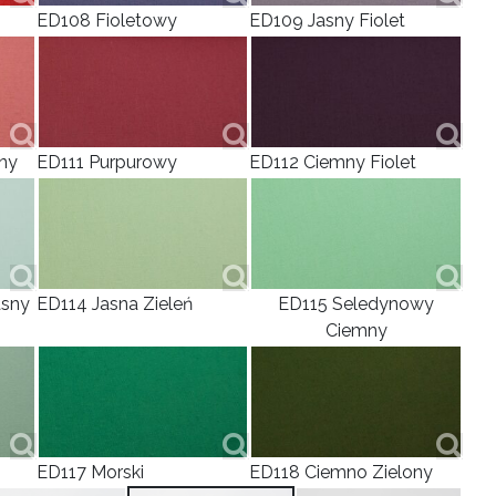
ED108 Fioletowy
ED109 Jasny Fiolet
ny
ED111 Purpurowy
ED112 Ciemny Fiolet
asny
ED114 Jasna Zieleń
ED115 Seledynowy
Ciemny
ED117 Morski
ED118 Ciemno Zielony