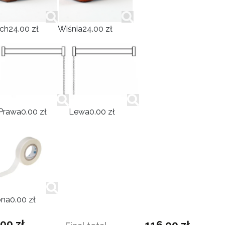
ch
24.00 zł
Wiśnia
24.00 zł
Prawa
0.00 zł
Lewa
0.00 zł
ona
0.00 zł
.00
zł
116.00
zł