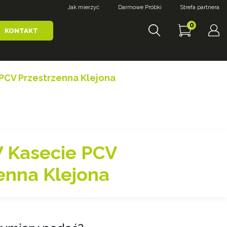
Jak mierzyć
Darmowe Próbki
Strefa partnera
0
KONTAKT
PCV Przestrzenna Klejona
W Kasecie PCV
enna Klejona