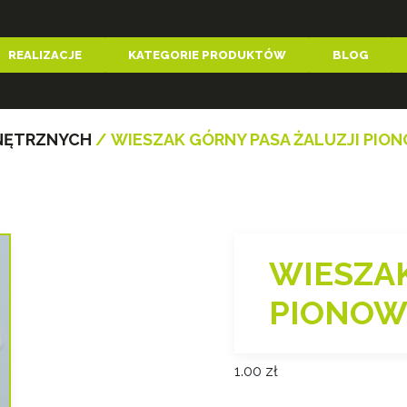
REALIZACJE
KATEGORIE PRODUKTÓW
BLOG
NĘTRZNYCH
/ WIESZAK GÓRNY PASA ŻALUZJI PIO
WIESZAK
PIONOW
1.00
zł