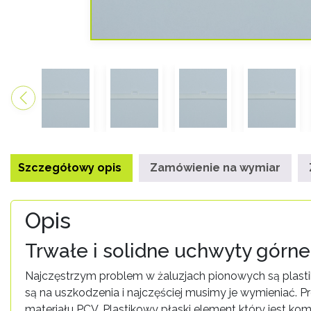
Szczegółowy opis
Zamówienie na wymiar
Opis
Trwałe i solidne uchwyty gór
Najczęstrzym problem w żaluzjach pionowych są plastik
są na uszkodzenia i najczęściej musimy je wymieniać.
materiału PCV. Plastikowy płaski element który jest k