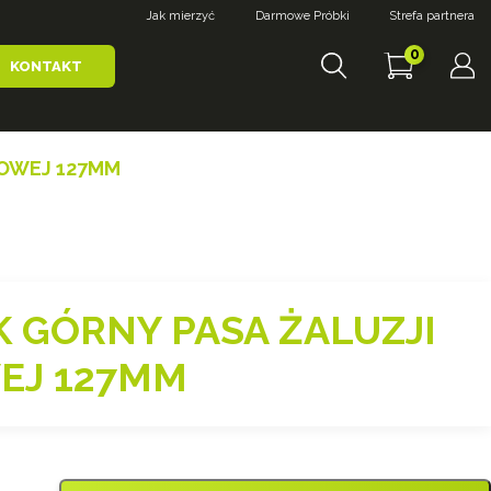
Jak mierzyć
Darmowe Próbki
Strefa partnera
0
KONTAKT
NOWEJ 127MM
 GÓRNY PASA ŻALUZJI
EJ 127MM