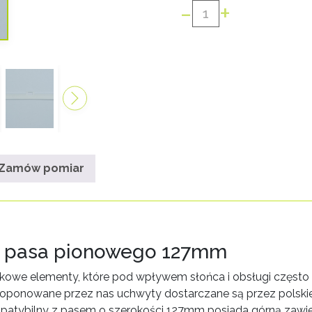
-
+
ilość
WIESZAK
GÓRNY
PASA
ŻALUZJI
PIONOWEJ
127MM
Zamów pomiar
ne pasa pionowego 127mm
owe elementy, które pod wpływem słońca i obsługi często ul
 Proponowane przez nas uchwyty dostarczane są przez polski
ompatybilny z pasem o szerokości 127mm posiada górną zawie