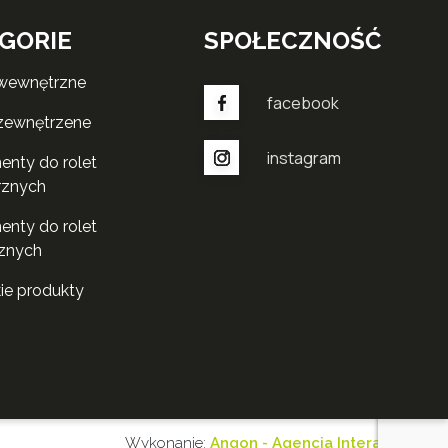
GORIE
SPOŁECZNOŚĆ
 wewnętrzne
facebook
 zewnętrzene
instagram
rznych
znych
kie produkty
Wykonanie:
Angon - Agencja Interaktywna