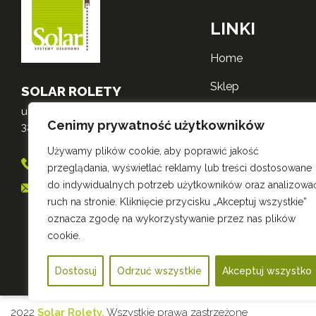
LINKI
home
sklep
SOLAR ROLETY
ul. Mikołajska 3
o nas
Cenimy prywatność użytkowników
32-600 Oświęcim
realizacje
Używamy plików cookie, aby poprawić jakość
698 556 530
przeglądania, wyświetlać reklamy lub treści dostosowane
kontakt
do indywidualnych potrzeb użytkowników oraz analizowa
sklep@roletysolar.pl
polityka zwrotów
ruch na stronie. Kliknięcie przycisku „Akceptuj wszystkie”
oznacza zgodę na wykorzystywanie przez nas plików
polityka prywatnośc
cookie.
Dostosuj
Odrzuć wszystkie
Akceptuj wszystko
2022
Solar Rolety.
Wszystkie prawa zastrzeżone