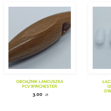
OBCIĄŻNIK ŁAŃCUSZKA
ŁĄC
PCV WINCHESTER
G
DW
3.00
zł