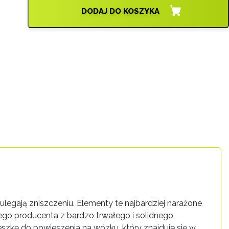
DODAJ DO KOSZYKA
egają zniszczeniu. Elementy te najbardziej narażone
ego producenta z bardzo trwałego i solidnego
szkę do powieszenia na wózku, który znajduje się w