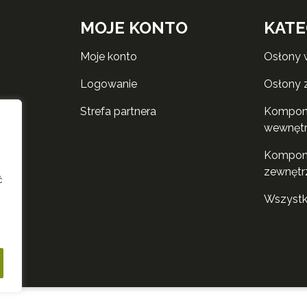
MOJE KONTO
KATE
moje konto
osłony
logowanie
osłony
strefa partnera
komponenty do rolet
wewnęt
komponenty do rolet
zewnętr
ć
wszyst
i