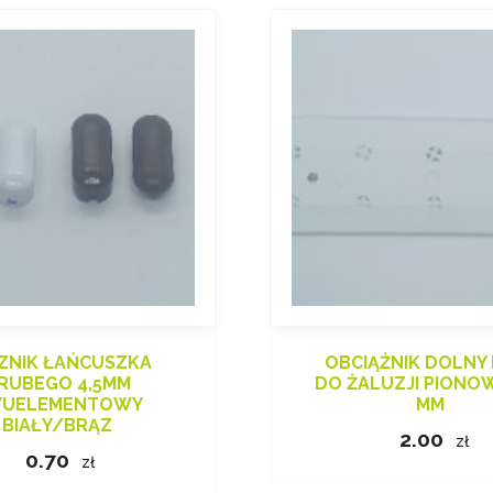
ZNIK ŁAŃCUSZKA
OBCIĄŻNIK DOLNY
RUBEGO 4,5MM
DO ŻALUZJI PIONO
UELEMENTOWY
MM
BIAŁY/BRĄZ
2.00
zł
0.70
zł