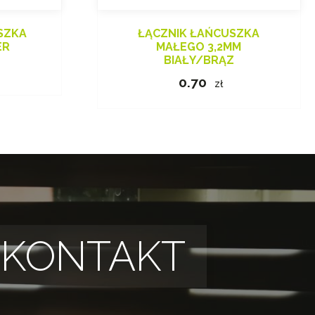
SZKA
ŁĄCZNIK ŁAŃCUSZKA
ER
MAŁEGO 3,2MM
BIAŁY/BRĄZ
0.70
zł
KONTAKT