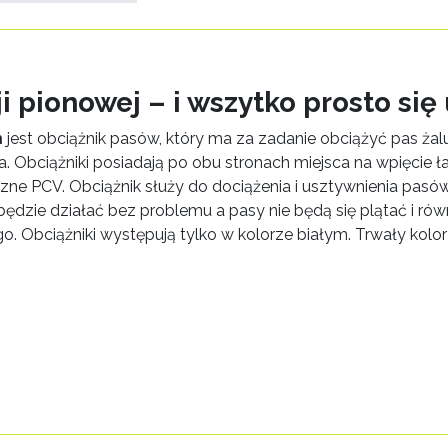
i pionowej – i wszytko prosto si
m
jest obciążnik pasów, który ma za zadanie obciążyć pas żaluzj
a. Obciążniki posiadają po obu stronach miejsca na wpięcie
ne PCV. Obciążnik służy do dociążenia i usztywnienia pasó
ędzie działać bez problemu a pasy nie będą się plątać i ró
 Obciążniki występują tylko w kolorze białym. Trwały kolor