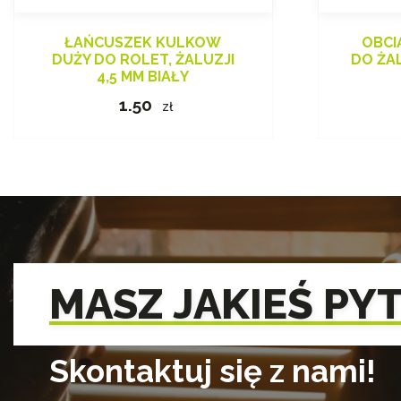
ŁAŃCUSZEK KULKOW
OBCI
DUŻY DO ROLET, ŻALUZJI
DO ŻAL
4,5 MM BIAŁY
1.50
zł
MASZ JAKIEŚ PY
Skontaktuj się z nami!