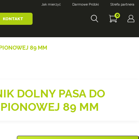
Jak mierzyć
Darmowe Próbki
Strefa partnera
0
KONTAKT
 PIONOWEJ 89 MM
IK DOLNY PASA DO
 PIONOWEJ 89 MM