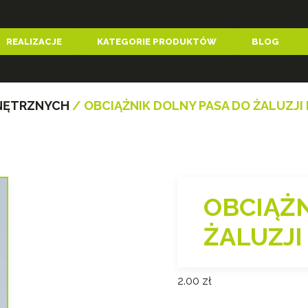
REALIZACJE
KATEGORIE PRODUKTÓW
BLOG
NĘTRZNYCH
/ OBCIĄŻNIK DOLNY PASA DO ŻALUZJI
OBCIĄŻN
ŻALUZJI
2.00
zł