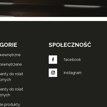
GORIE
SPOŁECZNOŚĆ
 wewnętrzne
facebook
 zewnętrzene
instagram
rznych
znych
kie produkty