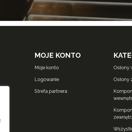
MOJE KONTO
KATE
moje konto
osłony
logowanie
osłony
strefa partnera
komponenty do rolet
wewnęt
komponenty do rolet
zewnętr
ć
wszyst