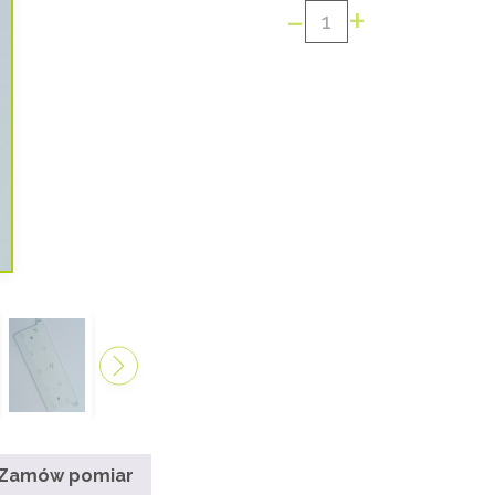
-
+
ilość
OBCIĄŻNIK
DOLNY
PASA
DO
ŻALUZJI
PIONOWEJ
89
MM
Zamów pomiar