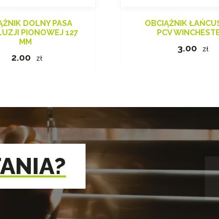
ĄŻNIK DOLNY PASA
OBCIĄŻNIK ŁAŃCU
UZJI PIONOWEJ 127
PCV WINCHEST
MM
3.00
zł
2.00
zł
TANIA?