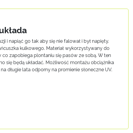
ę układa
i i napiąć go tak aby się nie falował i był napięty.
 łańcuszka kulkowego. Materiał wykorzystywany do
w co zapobiega plontaniu się pasów ze sobą. W ten
wno się będą układać. Możliwość montażu obciążnika
 na długie lata odporny na promienie słoneczne UV.