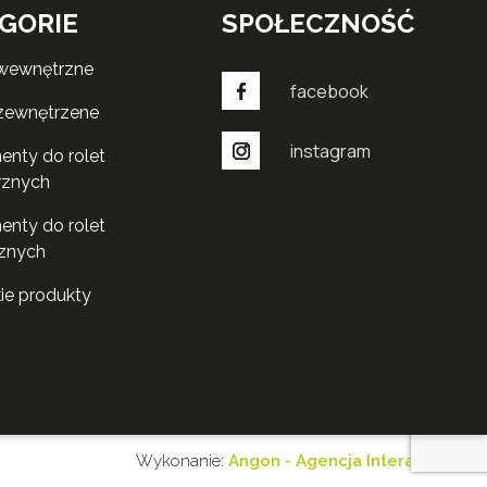
GORIE
SPOŁECZNOŚĆ
 wewnętrzne
facebook
 zewnętrzene
instagram
rznych
znych
kie produkty
Wykonanie:
Angon - Agencja Interaktywna