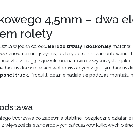
lkowego 4,5mm – dwa ele
iem rolety
uszka w jedną całość.
Bardzo trwały i doskonały
materiał.
e, znów na mniejszym są cztery bolce do zamontowania. Do
ańcuszka z drugą.
Łącznik
można również wykorzystać jako og
nia łańcuszka w roletach wolnowiszących z grubym łańcuszkie
panel truck.
Produkt idealnie nadaje się podczas montażu n
 podstawa
go tworzywa co zapewnia stabilne i bezpieczne działanie 
y z większością standardowych łańcuszków kulkowych o śre