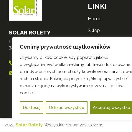
LINKI
home
sklep
SOLAR ROLETY
ul. Mikołajska 3
o nas
Cenimy prywatność użytkowników
32-600 Oświęcim
realizacje
Używamy plików cookie, aby poprawić jakość
698 556 530
przeglądania, wyświetlać reklamy lub treści dostosowane
kontakt
do indywidualnych potrzeb użytkowników oraz analizowa
sklep@roletysolar.pl
polityka zwrotów
ruch na stronie. Kliknięcie przycisku „Akceptuj wszystkie”
oznacza zgodę na wykorzystywanie przez nas plików
polityka prywatnośc
cookie.
Dostosuj
Odrzuć wszystkie
Akceptuj wszystko
2022
Solar Rolety.
Wszystkie prawa zastrzeżone