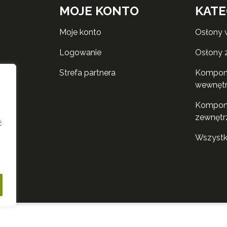
MOJE KONTO
KATE
moje konto
osłony
logowanie
osłony
strefa partnera
komponenty do rolet
wewnęt
komponenty do rolet
zewnętr
ć
wszyst
i