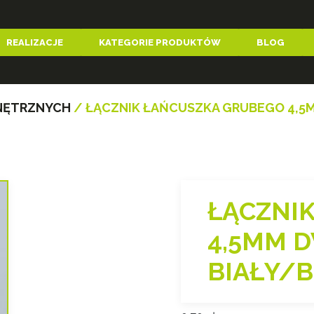
REALIZACJE
KATEGORIE PRODUKTÓW
BLOG
NĘTRZNYCH
/ ŁĄCZNIK ŁAŃCUSZKA GRUBEGO 4,
ŁĄCZNI
4,5MM 
BIAŁY/