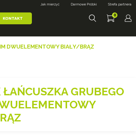
Jak mierzyć
Darmowe Próbki
Strefa partnera
0
KONTAKT
5MM DWUELEMENTOWY BIAŁY/BRĄZ
K ŁAŃCUSZKA GRUBEGO
DWUELEMENTOWY
BRĄZ