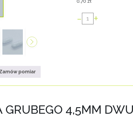
0.70
zł
-
+
ilość
ŁĄCZNIK
ŁAŃCUSZKA
GRUBEGO
4,5MM
DWUELEMENTOWY
BIAŁY/BRĄZ
Zamów pomiar
A GRUBEGO 4,5MM D