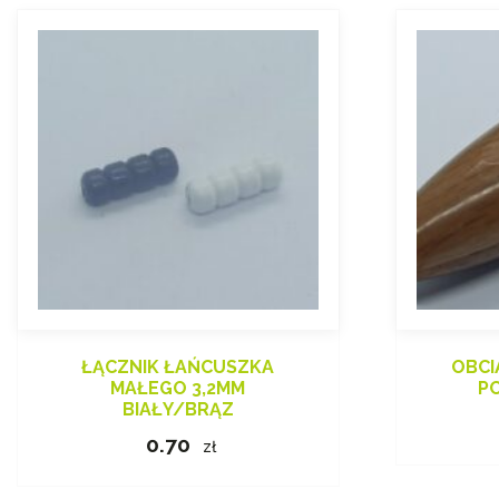
ŁĄCZNIK ŁAŃCUSZKA
OBCI
MAŁEGO 3,2MM
P
BIAŁY/BRĄZ
0.70
zł