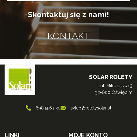
Skontaktuj się z nami!
KONTAKT
SOLAR ROLETY
ul. Mikołajska 3
32-600 Oświęcim
698 556 530
sklep@roletysolar.pl
LINKI
MOJE KONTO