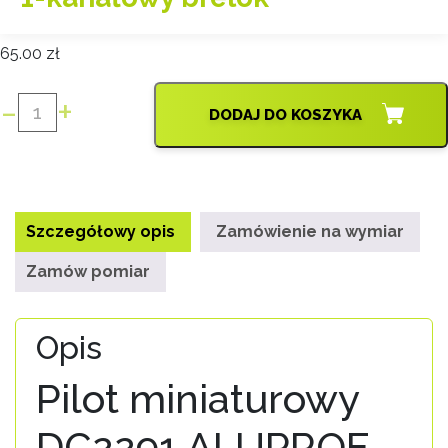
65.00
zł
-
+
DODAJ DO KOSZYKA
ilość
Aluprof
DC2291
Pilot
do
Szczegółowy opis
Zamówienie na wymiar
rolet
1-
Zamów pomiar
kanałowy
brelok
Opis
Pilot miniaturowy
DC2291 ALUPROF