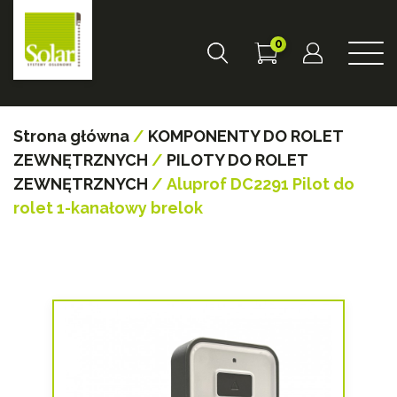
0
Strona główna
/
KOMPONENTY DO ROLET
ZEWNĘTRZNYCH
/
PILOTY DO ROLET
ZEWNĘTRZNYCH
/ Aluprof DC2291 Pilot do
rolet 1-kanałowy brelok