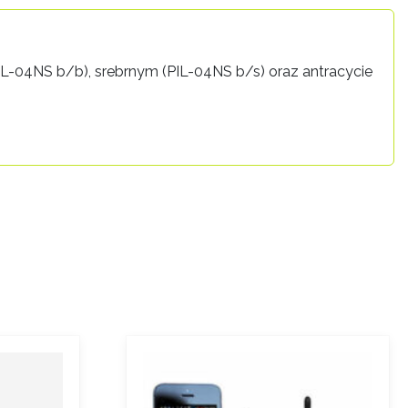
L-04NS b/b), srebrnym (PIL-04NS b/s) oraz antracycie