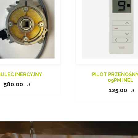
ULEC INERCYJNY
PILOT PRZENOŚNY 
09PM INEL
580.00
zł
125.00
zł