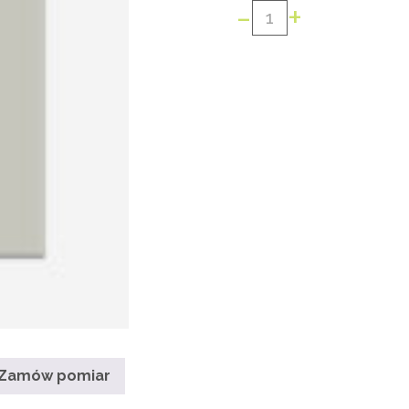
-
+
ilość
PILOT
NAŚCIENNY
4-
KANAŁOWY
INEL
Zamów pomiar