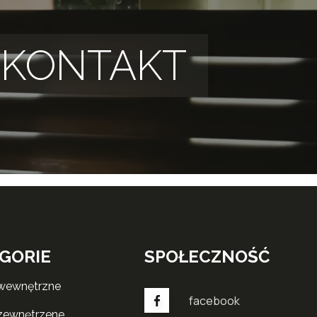
KONTAKT
GORIE
SPOŁECZNOŚĆ
 wewnętrzne
facebook
 zewnętrzene