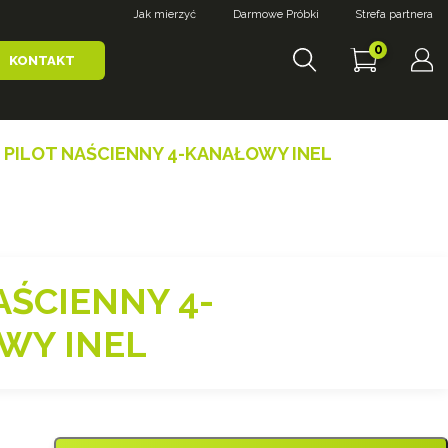
Jak mierzyć
Darmowe Próbki
Strefa partnera
0
KONTAKT
 PILOT NAŚCIENNY 4-KANAŁOWY INEL
AŚCIENNY 4-
WY INEL