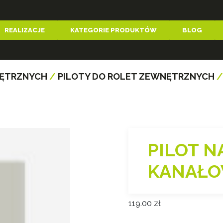
REALIZACJE
KATEGORIE PRODUKTÓW
BLOG
NĘTRZNYCH
/
PILOTY DO ROLET ZEWNĘTRZNYCH
/
PILOT N
KANAŁO
119.00
zł