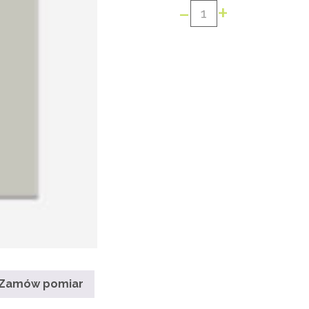
-
+
ilość
PILOT
NAŚCIENNY
1-
KANAŁOWY
INEL
Zamów pomiar