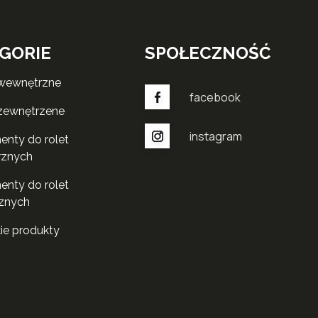
GORIE
SPOŁECZNOŚĆ
 wewnętrzne
facebook
 zewnętrzene
instagram
rznych
znych
kie produkty