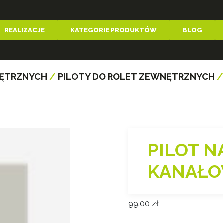
REALIZACJE
KATEGORIE PRODUKTÓW
BLOG
NĘTRZNYCH
/
PILOTY DO ROLET ZEWNĘTRZNYCH
/
PILOT N
KANAŁO
99.00
zł