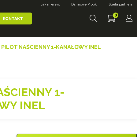
Jak mierzyć
Darmowe Próbki
Strefa partnera
0
KONTAKT
 PILOT NAŚCIENNY 1-KANAŁOWY INEL
AŚCIENNY 1-
WY INEL