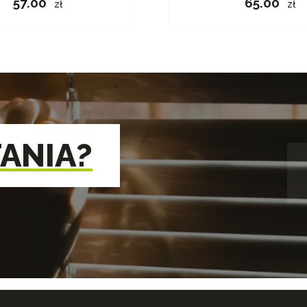
57.00
65.00
zł
zł
TANIA?