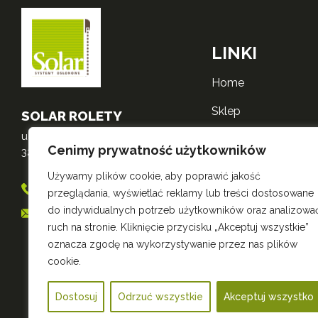
LINKI
home
sklep
SOLAR ROLETY
ul. Mikołajska 3
o nas
Cenimy prywatność użytkowników
32-600 Oświęcim
realizacje
Używamy plików cookie, aby poprawić jakość
698 556 530
przeglądania, wyświetlać reklamy lub treści dostosowane
kontakt
do indywidualnych potrzeb użytkowników oraz analizowa
sklep@roletysolar.pl
polityka zwrotów
ruch na stronie. Kliknięcie przycisku „Akceptuj wszystkie”
oznacza zgodę na wykorzystywanie przez nas plików
polityka prywatnośc
cookie.
Dostosuj
Odrzuć wszystkie
Akceptuj wszystko