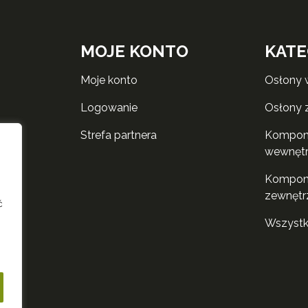
MOJE KONTO
KATE
moje konto
osłony
logowanie
osłony
strefa partnera
komponenty do rolet
wewnęt
komponenty do rolet
zewnętr
ć
wszyst
i