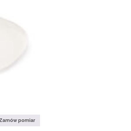
CENTRALA
IntelNet
INEL
Zamów pomiar