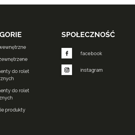
GORIE
SPOŁECZNOŚĆ
 wewnętrzne
facebook
 zewnętrzene
instagram
rznych
znych
kie produkty