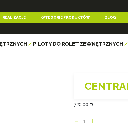
REALIZACJE
KATEGORIE PRODUKTÓW
BLOG
NĘTRZNYCH
/
PILOTY DO ROLET ZEWNĘTRZNYCH
/
CENTRAL
720.00
zł
-
+
ilość