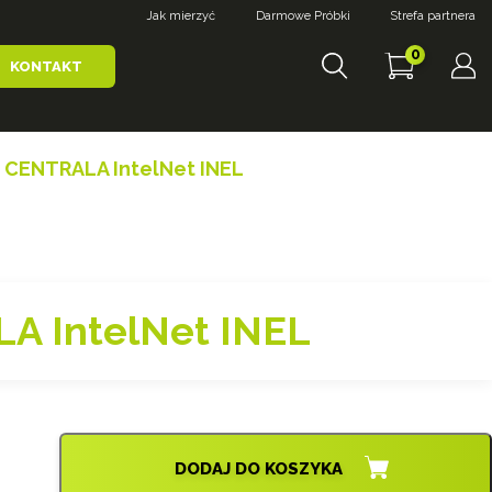
Jak mierzyć
Darmowe Próbki
Strefa partnera
0
KONTAKT
 CENTRALA IntelNet INEL
A IntelNet INEL
DODAJ DO KOSZYKA