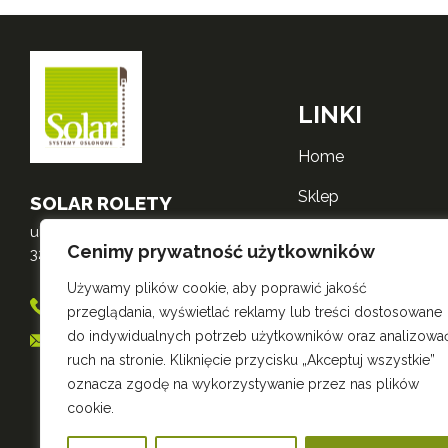
LINKI
home
sklep
SOLAR ROLETY
ul. Mikołajska 3
o nas
Cenimy prywatność użytkowników
32-600 Oświęcim
realizacje
Używamy plików cookie, aby poprawić jakość
698 556 530
przeglądania, wyświetlać reklamy lub treści dostosowane
kontakt
do indywidualnych potrzeb użytkowników oraz analizowa
sklep@roletysolar.pl
polityka zwrotów
ruch na stronie. Kliknięcie przycisku „Akceptuj wszystkie”
oznacza zgodę na wykorzystywanie przez nas plików
polityka prywatnośc
cookie.