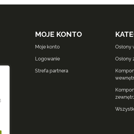
MOJE KONTO
KATE
moje konto
osłony
logowanie
osłony
strefa partnera
komponenty do rolet
wewnęt
komponenty do rolet
zewnętr
ć
wszyst
i