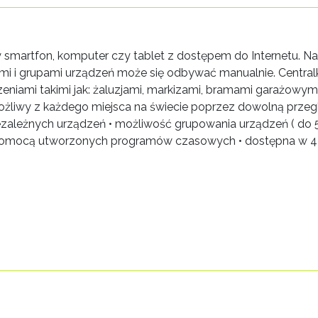
martfon, komputer czy tablet z dostępem do Internetu. Na ek
ami i grupami urządzeń może się odbywać manualnie. Central
dzeniami takimi jak: żaluzjami, markizami, bramami garażow
ożliwy z każdego miejsca na świecie poprzez dowolną przegl
ezależnych urządzeń • możliwość grupowania urządzeń ( do 5
ocą utworzonych programów czasowych • dostępna w 4 wersja