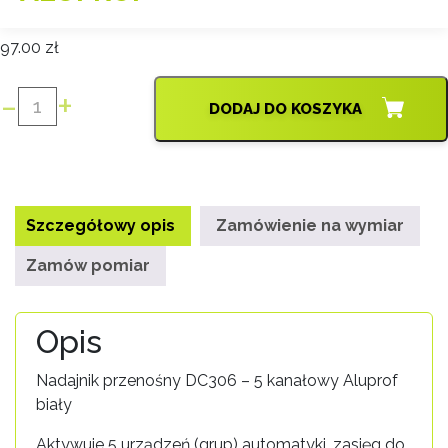
97.00
zł
-
+
DODAJ DO KOSZYKA
ilość
PILOT
PRZENOŚNY
DC306
ALUPROF
Szczegółowy opis
Zamówienie na wymiar
Zamów pomiar
Opis
Nadajnik przenośny DC306 – 5 kanałowy Aluprof
biały
Aktywuje 5 urządzeń (grup) automatyki, zasięg do