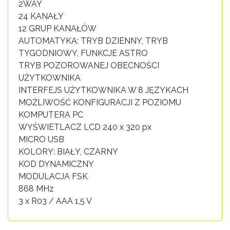
2WAY
24 KANAŁY
12 GRUP KANAŁÓW
AUTOMATYKA: TRYB DZIENNY, TRYB
TYGODNIOWY, FUNKCJE ASTRO
TRYB POZOROWANEJ OBECNOŚCI
UŻYTKOWNIKA
INTERFEJS UŻYTKOWNIKA W 8 JĘZYKACH
MOŻLIWOŚĆ KONFIGURACJI Z POZIOMU
KOMPUTERA PC
WYŚWIETLACZ LCD 240 x 320 px
MICRO USB
KOLORY: BIAŁY, CZARNY
KOD DYNAMICZNY
MODULACJA FSK
868 MHz
3 x R03 / AAA 1,5 V