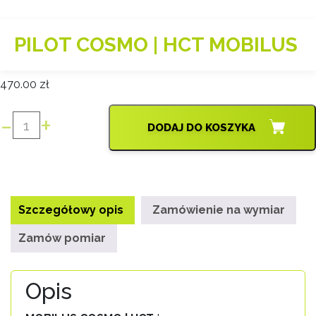
PILOT COSMO | HCT MOBILUS
470.00
zł
-
+
DODAJ DO KOSZYKA
ilość
PILOT
COSMO
|
HCT
Szczegółowy opis
Zamówienie na wymiar
MOBILUS
Zamów pomiar
Opis