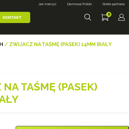
Jak mierzyć
Darmowe Próbki
Strefa partnera
0
KONTAKT
H
/ ZWIJACZ NA TAŚMĘ (PASEK) 14MM BIAŁY
 NA TAŚMĘ (PASEK)
AŁY