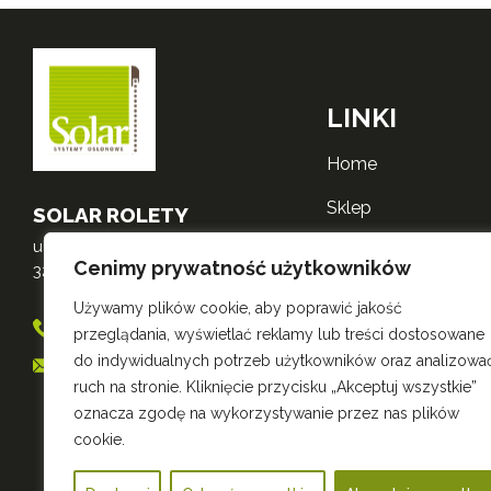
LINKI
home
sklep
SOLAR ROLETY
ul. Mikołajska 3
o nas
Cenimy prywatność użytkowników
32-600 Oświęcim
realizacje
Używamy plików cookie, aby poprawić jakość
698 556 530
przeglądania, wyświetlać reklamy lub treści dostosowane
kontakt
do indywidualnych potrzeb użytkowników oraz analizowa
sklep@roletysolar.pl
polityka zwrotów
ruch na stronie. Kliknięcie przycisku „Akceptuj wszystkie”
oznacza zgodę na wykorzystywanie przez nas plików
polityka prywatnośc
cookie.