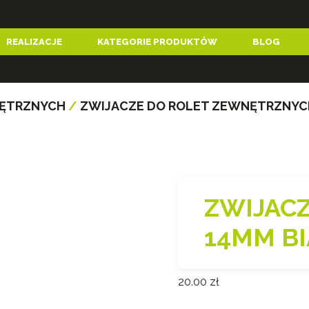
REALIZACJE
KATEGORIE PRODUKTÓW
BLOG
NĘTRZNYCH
/
ZWIJACZE DO ROLET ZEWNĘTRZNYC
ZWIJACZ
14MM BI
20.00
zł