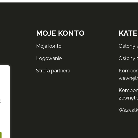
MOJE KONTO
KATE
moje konto
osłony
logowanie
osłony
strefa partnera
komponenty do rolet
wewnęt
komponenty do rolet
zewnętr
ć
wszyst
i