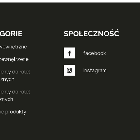
GORIE
SPOŁECZNOŚĆ
 wewnętrzne
facebook
 zewnętrzene
instagram
rznych
znych
kie produkty