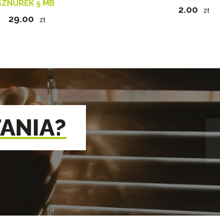
SZNUREK 5 MB
2.00
zł
29.00
zł
TANIA?