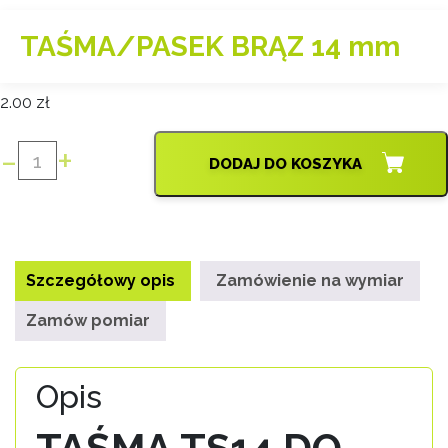
TAŚMA/PASEK BRĄZ 14 mm
2.00
zł
-
+
DODAJ DO KOSZYKA
ilość
TAŚMA/PASEK
BRĄZ
14
mm
Szczegółowy opis
Zamówienie na wymiar
Zamów pomiar
Opis
TAŚMA TS14 DO