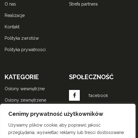
o nas
strefa partnera
realizacje
kontakt
polityka zwrotów
polityka prywatności
KATEGORIE
SPOŁECZNOŚĆ
osłony wewnętrzne
facebook
osłony zewnętrzene
komponenty do rolet
instagram
Cenimy prywatność użytkowników
wewnętrznych
Używamy plików cookie, aby poprawić jakość
komponenty do rolet
przeglądania, wyświetlać reklamy lub treści dostosowane
zewnętrznych