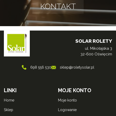
KONTAKT
SOLAR ROLETY
ul. Mikołajska 3
32-600 Oświęcim
698 556 530
sklep@roletysolar.pl
LINKI
MOJE KONTO
home
moje konto
sklep
logowanie