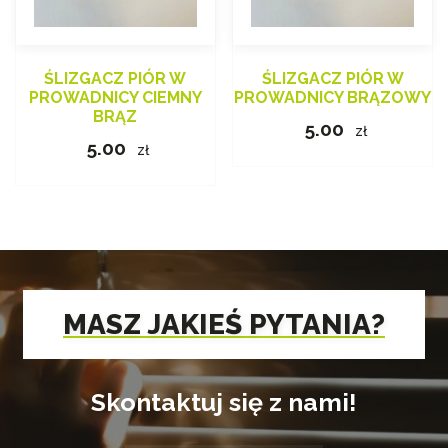
ŚLIZGACZ PIÓR W
ŚLIZGACZ PIÓR W
PROWADNICY CIEMNY
PROWADNICY BRĄZOWY
BRĄZ
5.00
zł
5.00
zł
MASZ JAKIEŚ PYTANIA?
Skontaktuj się z nami!