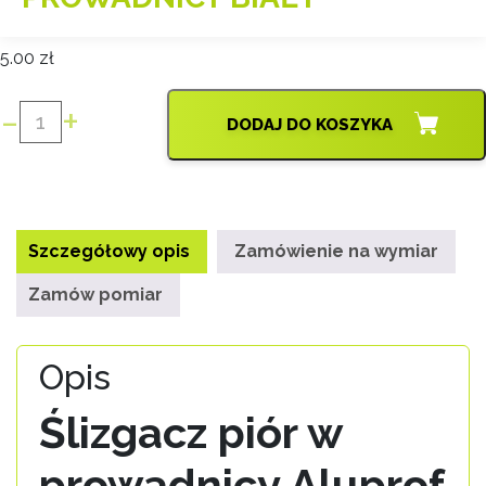
5.00
zł
-
+
DODAJ DO KOSZYKA
ilość
ŚLIZGACZ
PIÓR
W
PROWADNICY
Szczegółowy opis
Zamówienie na wymiar
BIAŁY
Zamów pomiar
Opis
Ślizgacz piór w
prowadnicy Aluprof