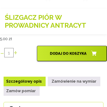
ŚLIZGACZ PIÓR W
PROWADNICY ANTRACYT
5.00
zł
-
+
DODAJ DO KOSZYKA
ilość
ŚLIZGACZ
PIÓR
W
PROWADNICY
Szczegółowy opis
Zamówienie na wymiar
ANTRACYT
Zamów pomiar