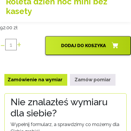
Roleta dzień noc mini bez
kasety
92.00
zł
-
+
DODAJ DO KOSZYKA
ilość
Roleta
dzień
noc
mini
Zamówienie na wymiar
Zamów pomiar
bez
kasety
Nie znalazłeś wymiaru
dla siebie?
Wypełnij formularz, a sprawdzimy co możemy dla