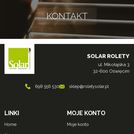
produktu
KONTAKT
SOLAR ROLETY
ul. Mikołajska 3
32-600 Oświęcim
698 556 530
sklep@roletysolar.pl
LINKI
MOJE KONTO
home
moje konto