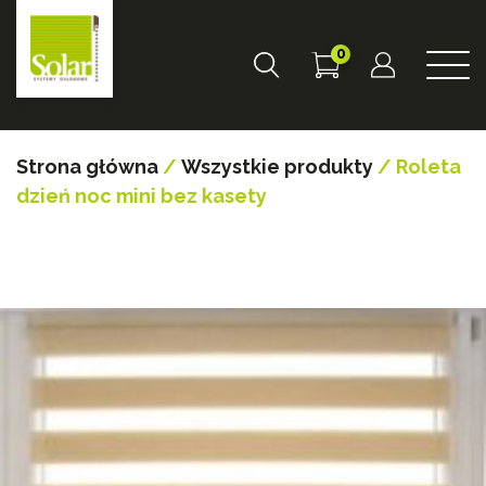
0
Strona główna
/
Wszystkie produkty
/ Roleta
dzień noc mini bez kasety