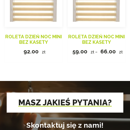
ROLETA DZIEŃ NOC MINI
ROLETA DZIEŃ NOC MINI
BEZ KASETY
BEZ KASETY
Zak
92.00
59.00
66.00
zł
zł
–
zł
cen
od
Ten
59.0
produkt
do
ma
66.
wiele
wariantów.
Opcje
MASZ JAKIEŚ PYTANIA?
można
wybrać
na
Skontaktuj się z nami!
stronie