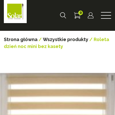
0
Strona główna
/
Wszystkie produkty
/ Roleta
dzień noc mini bez kasety