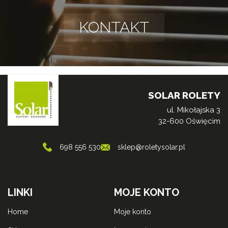
KONTAKT
SOLAR ROLETY
ul. Mikołajska 3
32-600 Oświęcim
698 556 530
sklep@roletysolar.pl
LINKI
MOJE KONTO
home
moje konto