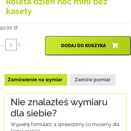
Roleta dzień noc mini bez
kasety
92.00
zł
-
+
DODAJ DO KOSZYKA
ilość
Roleta
dzień
noc
mini
Zamówienie na wymiar
Zamów pomiar
bez
kasety
Nie znalazłeś wymiaru
dla siebie?
Wypełnij formularz, a sprawdzimy co możemy dla