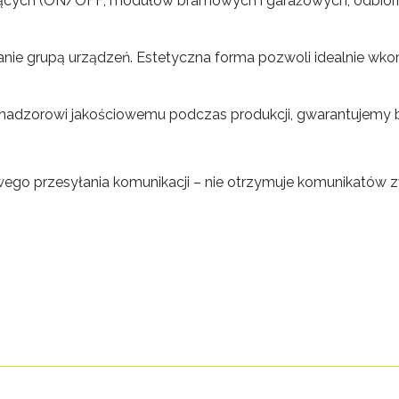
erujących (ON/OFF, modułów bramowych i garażowych, odbio
wanie grupą urządzeń. Estetyczna forma pozwoli idealnie w
mu nadzorowi jakościowemu podczas produkcji, gwarantujemy 
ego przesyłania komunikacji – nie otrzymuje komunikatów 