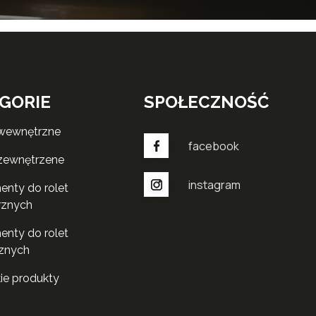
GORIE
SPOŁECZNOŚĆ
 wewnętrzne
facebook
 zewnętrzene
instagram
rznych
znych
kie produkty