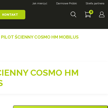
Jak mierzyć
Darmowe Próbki
Strefa partnera
0
KONTAKT
 PILOT ŚCIENNY COSMO HM MOBILUS
ŚCIENNY COSMO HM
S