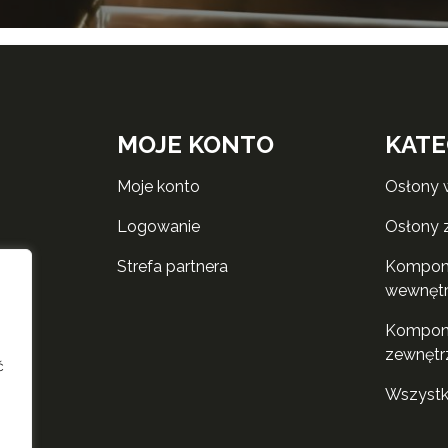
MOJE KONTO
KATE
moje konto
osłony
logowanie
osłony
strefa partnera
komponenty do rolet
wewnęt
komponenty do rolet
zewnętr
ć
wszyst
i