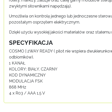
rolety, markizy, żaluzje oraz całej gamy modułów st
zwykłymi siłownikami napędzają).
Umożliwia on kontrolę jednego lub jednoczesne stero
pozostałym osprzętem elektrycznym.
Dzięki użyciu wysokiej jakości materiałów oraz stałe
SPECYFIKACJA
COSMO | 2WAY READY ( pilot nie wspiera dwukierunkow
odbiorników).
1 KANAŁ
KOLORY: BIAŁY, CZARNY
KOD DYNAMICZNY
MODULACJA FSK
868 MHz
4 x R03 / AAA 1,5 V