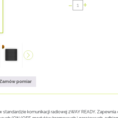
-
+
ilość
PILOT
ŚCIENNY
COSMO
HM
MOBILUS
Zamów pomiar
y w standardzie komunikacji radiowej 2WAY READY. Zapewni