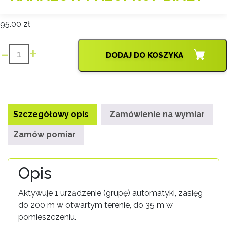
95.00
zł
-
+
DODAJ DO KOSZYKA
ilość
PILOT
PRZENOŚNY
DC1600
1-
Szczegółowy opis
Zamówienie na wymiar
KANAŁOWY
ALUPROF
Zamów pomiar
BIAŁY
Opis
Aktywuje 1 urządzenie (grupę) automatyki, zasięg
do 200 m w otwartym terenie, do 35 m w
pomieszczeniu.