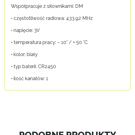
Współpracuje z siłownikami: DM
•
częstotliwość radiowa: 433.92 MHz
•
napięcie: 3V
•
temperatura pracy: – 10° / + 50 °C
•
kolor: biały
•
typ baterii: CR2450
•
ilość kanałów: 1
PODOBNE PRODUKTY