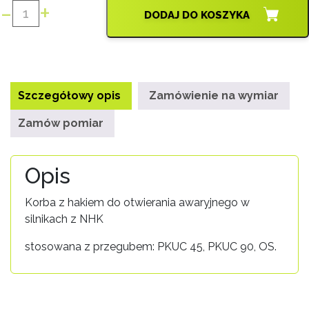
-
+
DODAJ DO KOSZYKA
ilość
KORBA
Z
HAKIEM
KRH/180
Szczegółowy opis
Zamówienie na wymiar
Zamów pomiar
Opis
Korba z hakiem do otwierania awaryjnego w
silnikach z NHK
stosowana z przegubem: PKUC 45, PKUC 90, OS.