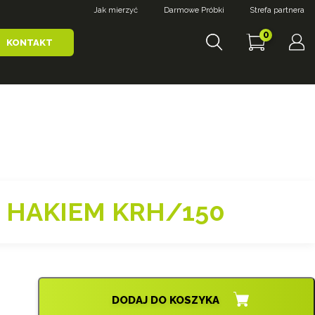
Jak mierzyć
Darmowe Próbki
Strefa partnera
0
KONTAKT
 HAKIEM KRH/150
DODAJ DO KOSZYKA