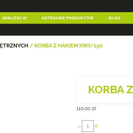
REALIZACJE
KATEGORIE PRODUKTÓW
BLOG
NĘTRZNYCH
/ KORBA Z HAKIEM KRH/150
KORBA Z
110.00
zł
-
+
ilość