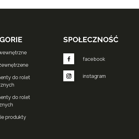
GORIE
SPOŁECZNOŚĆ
 wewnętrzne
facebook
 zewnętrzene
instagram
rznych
znych
kie produkty