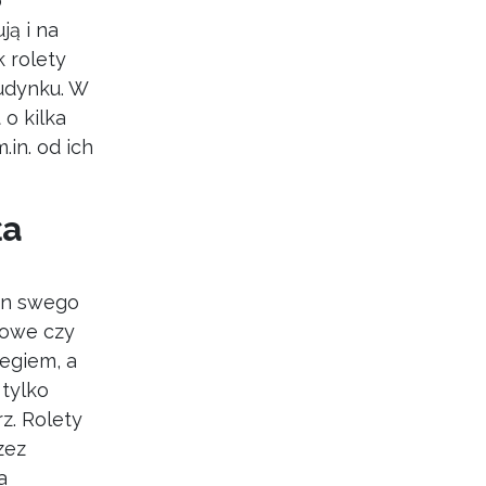
o
ją i na
 rolety
udynku. W
o kilka
.in. od ich
ła
Ten swego
adowe czy
egiem, a
tylko
z. Rolety
zez
a