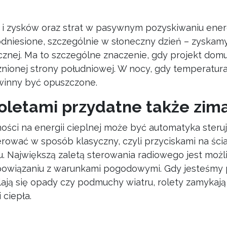
i zysków oraz strat w pasywnym pozyskiwaniu energ
odniesione, szczególnie w słoneczny dzień – zyskam
ecznej. Ma to szczególne znaczenie, gdy projekt dom
nionej strony południowej. W nocy, gdy temperatura
owinny być opuszczone.
oletami przydatne także zim
i na energii cieplnej może być automatyka steru
rować w sposób klasyczny, czyli przyciskami na ścia
u. Największą zaletą sterowania radiowego jest moż
 powiązaniu z warunkami pogodowymi. Gdy jesteśmy
ją się opady czy podmuchy wiatru, rolety zamykają
ciepła.