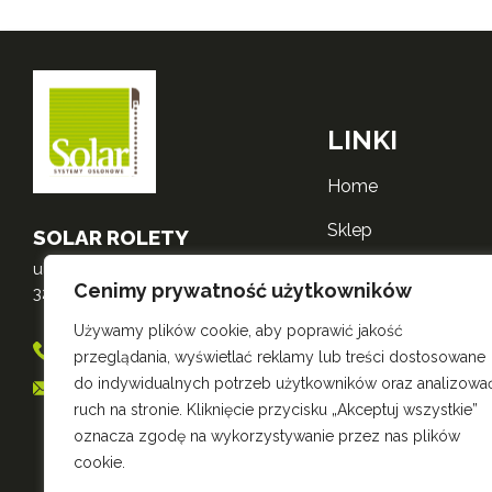
LINKI
home
sklep
SOLAR ROLETY
ul. Mikołajska 3
o nas
Cenimy prywatność użytkowników
32-600 Oświęcim
realizacje
Używamy plików cookie, aby poprawić jakość
698 556 530
przeglądania, wyświetlać reklamy lub treści dostosowane
kontakt
do indywidualnych potrzeb użytkowników oraz analizowa
sklep@roletysolar.pl
polityka zwrotów
ruch na stronie. Kliknięcie przycisku „Akceptuj wszystkie”
oznacza zgodę na wykorzystywanie przez nas plików
polityka prywatnośc
cookie.