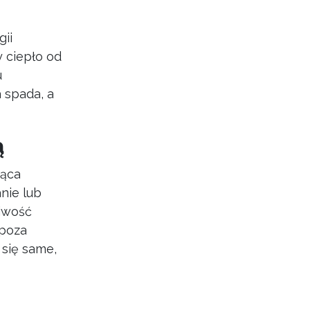
ii
y ciepło od
u
 spada, a
ą
jąca
nie lub
liwość
 poza
 się same,