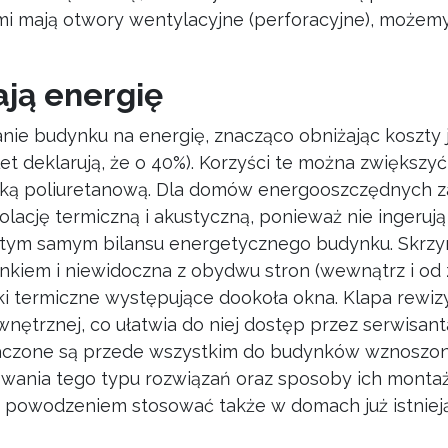
twami mają otwory wentylacyjne (perforacyjne), możem
ają energię
nie budynku na energię, znacząco obniżając koszty 
t deklarują, że o 40%). Korzyści te można zwiększyć
anką poliuretanową. Dla domów energooszczędnych z
lację termiczną i akustyczną, ponieważ nie ingeruj
ąc tym samym bilansu energetycznego budynku. Skrz
ynkiem i niewidoczna z obydwu stron (wewnątrz i od 
 termiczne występujące dookoła okna. Klapa rewiz
ewnętrznej, co ułatwia do niej dostęp przez serwisant
aczone są przede wszystkim do budynków wznoszo
owania tego typu rozwiązań oraz sposoby ich montaż
z powodzeniem stosować także w domach już istniej