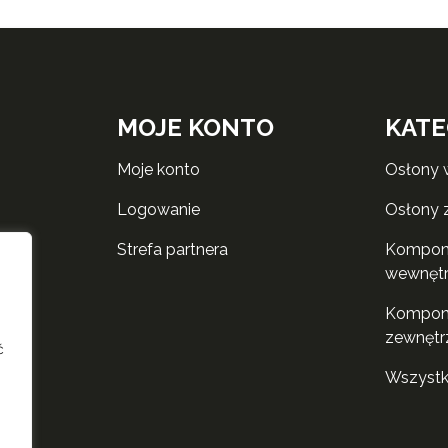
MOJE KONTO
KATE
moje konto
osłony
logowanie
osłony
strefa partnera
komponenty do rolet
wewnęt
komponenty do rolet
zewnętr
ć
wszyst
i