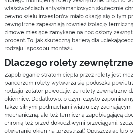
którego montujemy rolety zewnętrzne. Drugi to w
właściwościach antywłamaniowych skutecznie chron
pewno wielu inwestorów miało okazję się o tym prz
zewnętrzne zapewniają również izolację termiczn
zimowe miesiące zamykane na noc osłony zewnętrz
procent. To, jak skuteczną barierą dla uciekająceg
rodzaju i sposobu montażu.
Dlaczego rolety zewnętrzne
Zapobieganie stratom ciepła przez rolety jest mo
pancerzem rolety wytwarza się poduszka powietrzn
rodzaju izolator powoduje, że rolety zewnętrzne dz
okiennice. Dodatkowo, o czym często zapominamy
także silnymi podmuchami wiatru czy zacinający
mechaniczną, ale też termiczną zapobiegającą do
chronią też przed dokuczliwymi przeciągami, szc
otwieranie okien na „przestrzał”. Opuszczając lub