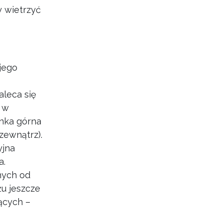
y wietrzyć
jego
aleca się
ą w
ynka górna
zewnątrz).
yjna
a.
nych od
u jeszcze
ących –