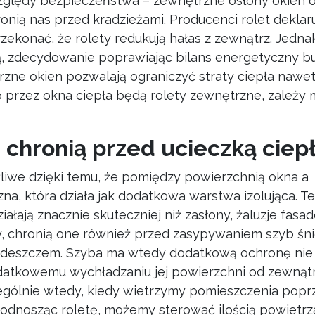
zględy bezpieczeństwa – zewnętrzne osłony okien 
ią nas przed kradzieżami. Producenci rolet deklaru
ekonać, że rolety redukują hałas z zewnątrz. Jednak
ą, zdecydowanie poprawiając bilans energetyczny b
ne okien pozwalają ograniczyć straty ciepła nawet 
o przez okna ciepła będą rolety zewnętrzne, zależy m
 chronią przed ucieczką ciep
żliwe dzięki temu, że pomiędzy powierzchnią okna a
a, która działa jak dodatkowa warstwa izolująca. 
iałają znacznie skuteczniej niż zasłony, żaluzje fas
, chronią one również przed zasypywaniem szyb śni
m deszczem. Szyba ma wtedy dodatkową ochronę nie 
datkowemu wychładzaniu jej powierzchni od zewnątr
zególnie wtedy, kiedy wietrzymy pomieszczenia popr
 podnosząc roletę, możemy sterować ilością powietrz