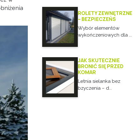
obniżenia
ROLETY ZEWNĘTRZNE
– BEZPIECZEŃS
Wybór elementów
wykończeniowych dla ...
JAK SKUTECZNIE
BRONIĆ SIĘ PRZED
KOMAR
Letnia sielanka bez
bzyczenia – d...