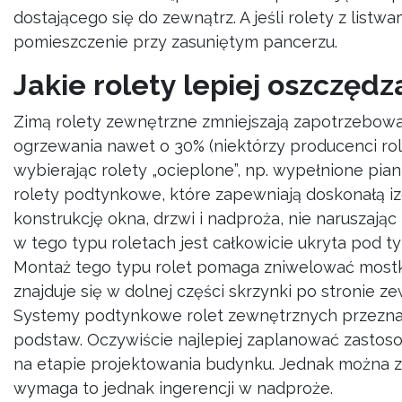
dostającego się do zewnątrz. A jeśli rolety z lis
pomieszczenie przy zasuniętym pancerzu.
Jakie rolety lepiej oszczędz
Zimą rolety zewnętrzne zmniejszają zapotrzebowa
ogrzewania nawet o 30% (niektórzy producenci role
wybierając rolety „ocieplone”, np. wypełnione pi
rolety podtynkowe, które zapewniają doskonałą izo
konstrukcję okna, drzwi i nadproża, nie naruszaj
w tego typu roletach jest całkowicie ukryta pod t
Montaż tego typu rolet pomaga zniwelować mostki
znajduje się w dolnej części skrzynki po stronie z
Systemy podtynkowe rolet zewnętrznych przezn
podstaw. Oczywiście najlepiej zaplanować zastos
na etapie projektowania budynku. Jednak można 
wymaga to jednak ingerencji w nadproże.