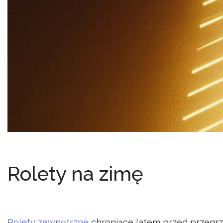
Rolety na zimę
Rolety zewnętrzne
chroniące latem przed przegr