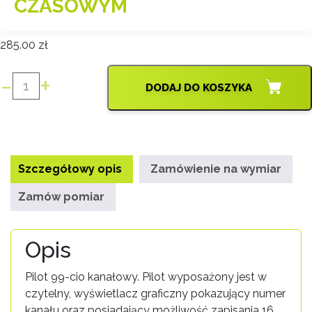
CZASOWYM
285.00
zł
-
+
DODAJ DO KOSZYKA
ilość
PILOT
INEL
PIL-
99DLT
Szczegółowy opis
Zamówienie na wymiar
Z
PROGRAMATOREM
Zamów pomiar
CZASOWYM
Opis
Pilot 99-cio kanałowy. Pilot wyposażony jest w
czytelny, wyświetlacz graficzny pokazujący numer
kanału oraz posiadający możliwość zapisania 16