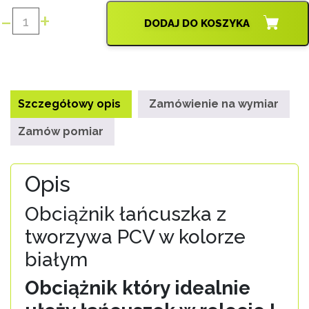
-
+
DODAJ DO KOSZYKA
ilość
OBCIĄŻNIK
ŁAŃCUSZKA
KULKOWEGO
BIAŁY
Szczegółowy opis
Zamówienie na wymiar
Zamów pomiar
Opis
Obciążnik łańcuszka z
tworzywa PCV w kolorze
białym
Obciążnik który idealnie