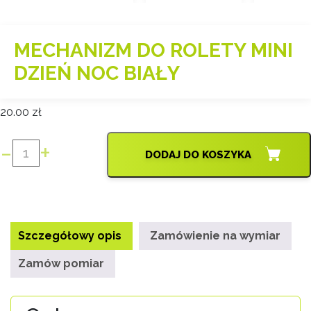
MECHANIZM DO ROLETY MINI
DZIEŃ NOC BIAŁY
20.00
zł
-
+
DODAJ DO KOSZYKA
ilość
MECHANIZM
DO
ROLETY
MINI
Szczegółowy opis
Zamówienie na wymiar
DZIEŃ
NOC
Zamów pomiar
BIAŁY