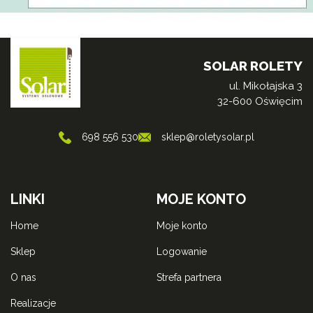
SOLAR ROLETY
ul. Mikołajska 3
32-600 Oświęcim
698 556 530
sklep@roletysolar.pl
LINKI
MOJE KONTO
home
moje konto
sklep
logowanie
o nas
strefa partnera
realizacje